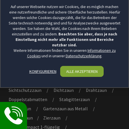
Mein Warenkorb
Auf unserer Webseite nutzen wir Cookies, die es möglich machen
eine nutzerfreundliche und sichere Oberfläche herzustellen. Hierfür
Kasse / Bezahlung
werden solche Cookies dazugezählt, die für das Betreiben der
Bestellhistorie
Seite technisch notwendig sind und für Analysezwecke ausgewertet
werden. Sie haben die Wahl, die Cookies nach Ihrem Belieben
Vertrag widerrufen
einzustellen und zu ändern.
Beachten Sie aber, dass je nach
Einstellung nicht mehr alle Funktionen und Bereiche
nutzbar sind.
Weitere Informationen finden Sie in unseren
Informationen zu
Cookies
und in unserer
Datenschutzerklärung
.
WEITERE KATEGORIEN
KONFIGURIEREN
ALLE AKZEPTIEREN
Gartenzaun
/
Zauntor
/
Drahtgitter
/
Doppelstabmatten
/
Steinzaun
/
Sichtschutzzaun
/
Dichtzaun
/
Drahtzaun
/
Doppelstabmatten
/
Stabgitterzaun
/
Metallzaun
/
Gartenzaun aus Metall
/
Mattenzaun
/
Zierzaun
/
VARIO compact 1-flügelig
/