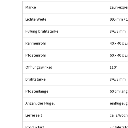
Marke
zaun-expe
Lichte Weite
995 mm / 
Füllung Drahtstärke
8/6/8 mm
Rahmenrohr
40 x 40 x 
Pfostenrohr
60 x 40 x 
Offnungswinkel
110°
Drahtstärke
8/6/8 mm
Pfostenlänge
60 cm läng
Anzahl der Flügel
einflügelig
Lieferzeit
ca. 2 Woc
Produktart
Einfahrtst