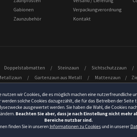
Zaunpfosten
Versand / Lieferung
C
Gabionen
Verpackungverordnung
Zaunzubehör
Kontakt
Doppelstabmatten
/
Steinzaun
/
Sichtschutzzaun
/
Metallzaun
/
Gartenzaun aus Metall
/
Mattenzaun
/
Zi
 1-flügelig
/
Rohrrahmentore 2-flügelig
/
Schmuckzaunt
 nutzen wir Cookies, die es möglich machen eine nutzerfreundliche u
ür werden solche Cookies dazugezählt, die für das Betreiben der Seite
alysezwecke ausgewertet werden. Sie haben die Wahl, die Cookies nac
 ändern.
Beachten Sie aber, dass je nach Einstellung nicht mehr a
Bereiche nutzbar sind.
nen finden Sie in unseren
Informationen zu Cookies
und in unserer
Dat