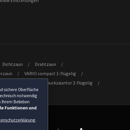
ookie Einstellungen
Dichtzaun
/
Drahtzaun
/
erzaun
/
VARIO compact 1-flügelig
/
or 1-flügelig
/
Schmuckzauntor 2-flügelig
/
nd sichere Oberfläche
 technisch notwendig
h Ihrem Belieben
lle Funktionen und
enschutzerklärung
.