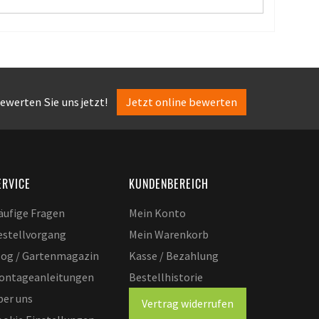
ewerten Sie uns jetzt!
Jetzt online bewerten
ERVICE
KUNDENBEREICH
äufige Fragen
Mein Konto
estellvorgang
Mein Warenkorb
log / Gartenmagazin
Kasse / Bezahlung
ontageanleitungen
Bestellhistorie
ber uns
Vertrag widerrufen