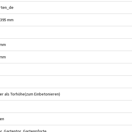
rten_de
1395 mm
2 mm
2 mm
er als Torhöhe(zum Einbetonieren)
hen
or, Gartentor, Gartenpforte