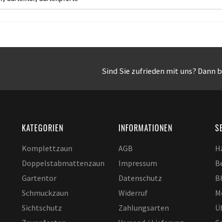
Sind Sie zufrieden mit uns? Dann b
KATEGORIEN
INFORMATIONEN
S
Komplettzaun
AGB
H
Doppelstabmattenzaun
Impressum
B
Gartentor
Datenschutz
B
Schmuckzaun
Widerruf
M
Sichtschutz
Zahlungsarten
Ü