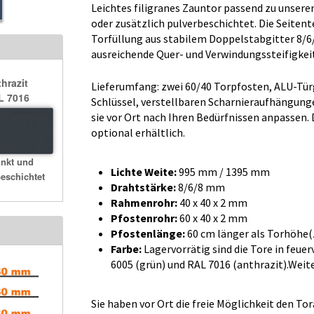
Leichtes filigranes Zauntor passend zu unsere
oder zusätzlich pulverbeschichtet. Die Seiten
Torfüllung aus stabilem Doppelstabgitter 8/6/
ausreichende Quer- und Verwindungssteifigkeit
hrazit
Lieferumfang: zwei 60/40 Torpfosten, ALU-Türg
L 7016
Schlüssel, verstellbaren Scharnieraufhängun
sie vor Ort nach Ihren Bedürfnissen anpassen.
optional erhältlich.
inkt und
Lichte Weite:
995 mm / 1395 mm
eschichtet
Drahtstärke:
8/6/8 mm
Rahmenrohr:
40 x 40 x 2 mm
Pfostenrohr:
60 x 40 x 2 mm
Pfostenlänge:
60 cm länger als Torhöhe
Farbe:
Lagervorrätig sind die Tore in feuer
6005 (grün) und RAL 7016 (anthrazit).Weit
Sie haben vor Ort die freie Möglichkeit den T