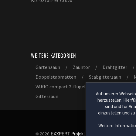
Fax: 02104-95 70 020
WEITERE KATEGORIEN
Gartenzaun
/
Zauntor
/
Drahtgitter
/
Doppelstabmatten
/
Stabgitterzaun
/
VARIO compact 2-flügelig
/
Rohrrahmentore
Auf unserer Webseite
Gitterzaun
herzustellen. Hierf
sind und für An
einzustellen und zu
Weitere Informatio
© 2026
EXXPERT Projekt GmbH
.