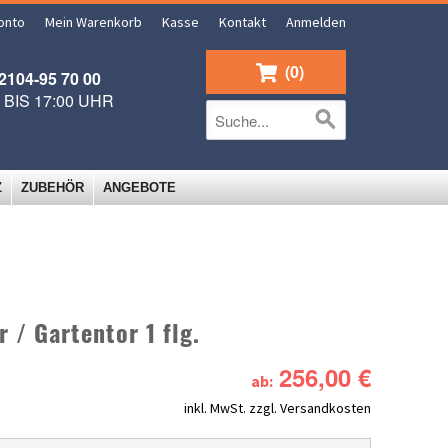
onto
Mein Warenkorb
Kasse
Kontakt
Anmelden
0
104-95 70 00
0 BIS 17:00 UHR
Z
ZUBEHÖR
ANGEBOTE
r / Gartentor 1 flg.
256,00 €
ab:
inkl. MwSt.
zzgl. Versandkosten