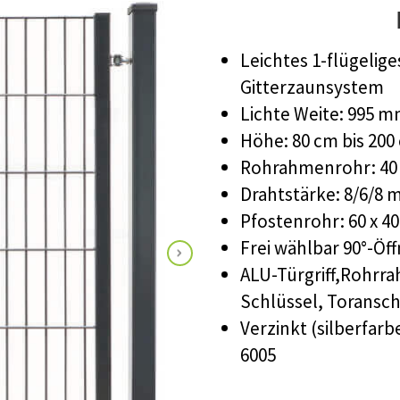
Leichtes 1-flügeli
Gitterzaunsystem
Lichte Weite: 995 
Höhe: 80 cm bis 200
Rohrahmenrohr: 40 
Drahtstärke: 8/6/8
Pfostenrohr: 60 x 4
Frei wählbar 90°-Öf
ALU-Türgriff,Rohrra
Schlüssel, Toransc
Verzinkt (silberfar
6005