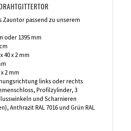
DRAHTGITTERTOR
ges Zauntor passend zu unserem
mm oder 1395 mm
 cm
x 40 x 2 mm
 mm
0 x 2 mm
fnungsrichtung links oder rechts
hmenschloss, Profilzylinder, 3
hlusswinkeln und Scharnieren
ben), Anthrazit RAL 7016 und Grün RAL