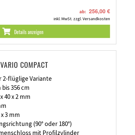
256,00 €
ab:
inkl. MwSt.
zzgl. Versandkosten
Details anzeigen
VARIO COMPACT
r 2-flüglige Variante
 bis 356 cm
x 40 x 2 mm
 mm
0 x 3 mm
ngsrichtung (90° oder 180°)
hmenschloss mit Profilzylinder