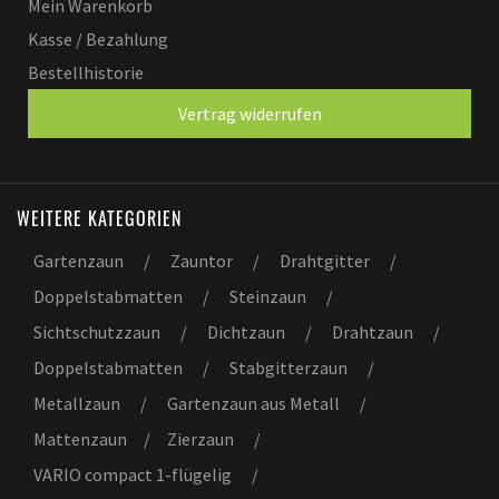
Mein Warenkorb
Kasse / Bezahlung
Bestellhistorie
Vertrag widerrufen
WEITERE KATEGORIEN
Gartenzaun
/
Zauntor
/
Drahtgitter
/
Doppelstabmatten
/
Steinzaun
/
Sichtschutzzaun
/
Dichtzaun
/
Drahtzaun
/
Doppelstabmatten
/
Stabgitterzaun
/
Metallzaun
/
Gartenzaun aus Metall
/
Mattenzaun
/
Zierzaun
/
VARIO compact 1-flügelig
/