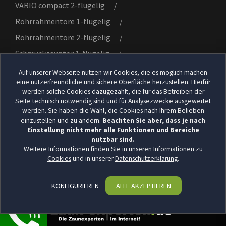
VARIO compact 2-flügelig
/
Rohrrahmentore 1-flügelig
/
Rohrrahmentore 2-flügelig
/
Schmuckzauntor 1-flügelig
/
Schmuckzauntor 2-flügelig
/
Gitterzaun
Auf unserer Webseite nutzen wir Cookies, die es möglich machen
eine nutzerfreundliche und sichere Oberfläche herzustellen. Hierfür
werden solche Cookies dazugezählt, die für das Betreiben der
Seite technisch notwendig sind und für Analysezwecke ausgewertet
werden. Sie haben die Wahl, die Cookies nach Ihrem Belieben
© 2026
EXXPERT Projekt GmbH
. Alle Rechte
einzustellen und zu ändern.
Beachten Sie aber, dass je nach
vorbehalten.
Einstellung nicht mehr alle Funktionen und Bereiche
nutzbar sind.
Weitere Informationen finden Sie in unseren
Informationen zu
Cookies
und in unserer
Datenschutzerklärung
.
KONFIGURIEREN
ALLE AKZEPTIEREN