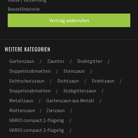
Bestellhistorie
Vertrag widerrufen
WEITERE KATEGORIEN
Gartenzaun
/
Zauntor
/
Drahtgitter
/
Doppelstabmatten
/
Steinzaun
/
Sichtschutzzaun
/
Dichtzaun
/
Drahtzaun
/
Doppelstabmatten
/
Stabgitterzaun
/
Metallzaun
/
Gartenzaun aus Metall
/
Mattenzaun
/
Zierzaun
/
VARIO compact 1-flügelig
/
VARIO compact 2-flügelig
/