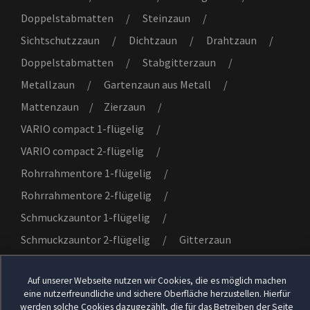
Doppelstabmatten
/
Steinzaun
/
Sichtschutzzaun
/
Dichtzaun
/
Drahtzaun
/
Doppelstabmatten
/
Stabgitterzaun
/
Metallzaun
/
Gartenzaun aus Metall
/
Mattenzaun
/
Zierzaun
/
VARIO compact 1-flügelig
/
VARIO compact 2-flügelig
/
Rohrrahmentore 1-flügelig
/
Rohrrahmentore 2-flügelig
/
Schmuckzauntor 1-flügelig
/
Schmuckzauntor 2-flügelig
/
Gitterzaun
Auf unserer Webseite nutzen wir Cookies, die es möglich machen
eine nutzerfreundliche und sichere Oberfläche herzustellen. Hierfür
© 2026
EXXPERT Projekt GmbH
. Alle Rechte
werden solche Cookies dazugezählt, die für das Betreiben der Seite