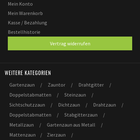
Mein Konto
Mein Warenkorb
Kasse / Bezahlung
Bestellhistorie
Vertrag widerrufen
WEITERE KATEGORIEN
Gartenzaun
/
Zauntor
/
Drahtgitter
/
Doppelstabmatten
/
Steinzaun
/
Sichtschutzzaun
/
Dichtzaun
/
Drahtzaun
/
Doppelstabmatten
/
Stabgitterzaun
/
Metallzaun
/
Gartenzaun aus Metall
/
Mattenzaun
/
Zierzaun
/