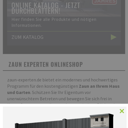
ONLINE KATALOG - JETZT
DURCHBLÄTTERN!
Hier finden Sie alle Produkte und nötigen
Informationen.
ZUM KATALOG
ZAUN EXPERTEN ONLINESHOP
zaun-experten.de bietet ein modernes und hochwertiges
Programm für den kostengünstigen
Zaun an Ihrem Haus
und Garten
. Schützen Sie Ihr Eigentum vor
unerwünschtem Betreten und bewegen Sie sich frei in
Ihrem Garten, ungestört von den neugierigen Blicken der
✕
Nachbarn und Passanten.
Mit unseren Zäunen erhalten Sie einen dekorativen,
stabilen, langlebigen und effektiven Schutz Ihres