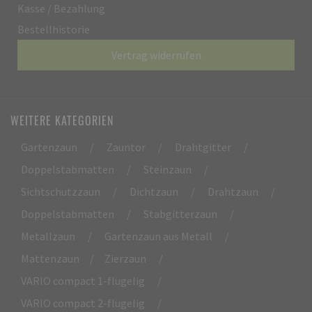
Kasse / Bezahlung
Bestellhistorie
Vertrag widerrufen
WEITERE KATEGORIEN
Gartenzaun
/
Zauntor
/
Drahtgitter
/
Doppelstabmatten
/
Steinzaun
/
Sichtschutzzaun
/
Dichtzaun
/
Drahtzaun
/
Doppelstabmatten
/
Stabgitterzaun
/
Metallzaun
/
Gartenzaun aus Metall
/
Mattenzaun
/
Zierzaun
/
VARIO compact 1-flügelig
/
VARIO compact 2-flügelig
/